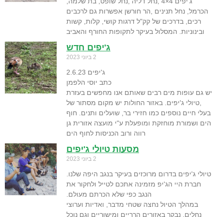
ג'יפים 4×4 ,נחל דליה ,נחל שופט, בת שלמה,
הכרמל, נחל תנינים ,הר חורשן אפשרות גם לרכבים
רכים, בדרכים של קק"ל דרגות קושי, קלות, קשות
ובינוניות. המסלול בעיקר לתקופות החורף והאביב
ג'יפים חדש
2 ביוני 2023
ג'יפים 2.6.23
כתב יוסי הלפמן
יש גם עופות מים רבים שאותם אנו מחפשים בעזרת
,טיולי ג'יפים. באזור החולות יש מקום מסתור של
בעלי חיים נוספים כמו חזירי בר, שועלים ותנים. חוף
הים ושמורת מוחזקת ומופעלת ע"י מועצה אזורית גן
רווה ורוב הכניסות לחוף הים
מסעות טיולי ג'יפים
2 ביוני 2023
טיולי ג'יפים בדרום מרוכזים בעיקר בנגב היפה שלנו.
חברת היי הג'יפ מזמינה אתכם לטייל ולחקור את
הנגב כפי שלא הכרתם מעולם.
במהלך הטיול נחצה שטחי מדבר, ואדיות וערוצי
נחלים. נבקר באזורים הרריים ומישוריים וגם נוכל