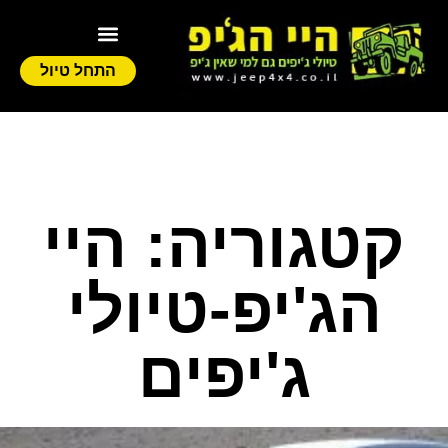
התחל טיול
קטגוריה: היי
הג'יפ-טיולי
ג'יפים