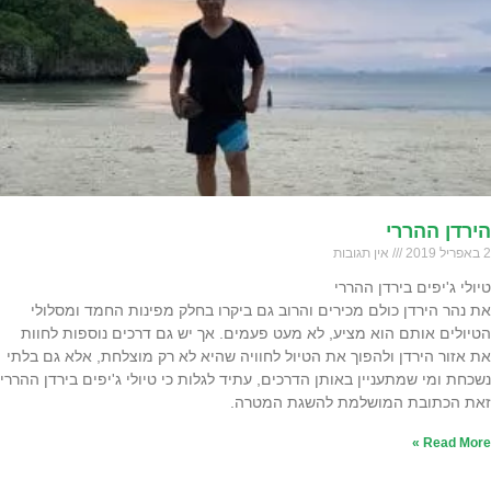
הירדן ההררי
2 באפריל 2019
אין תגובות
טיולי ג'יפים בירדן ההררי
את נהר הירדן כולם מכירים והרוב גם ביקרו בחלק מפינות החמד ומסלולי
הטיולים אותם הוא מציע, לא מעט פעמים. אך יש גם דרכים נוספות לחוות
את אזור הירדן ולהפוך את הטיול לחוויה שהיא לא רק מוצלחת, אלא גם בלתי
נשכחת ומי שמתעניין באותן הדרכים, עתיד לגלות כי טיולי ג'יפים בירדן ההררי
זאת הכתובת המושלמת להשגת המטרה.
Read More »