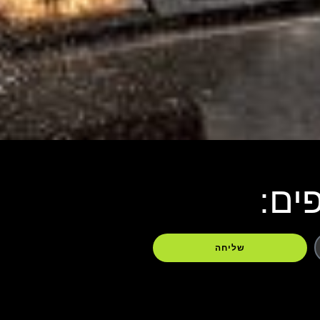
ים:
שליחה