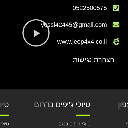
0522500575
yossi42445@gmail.com
www.jeep4x4.co.il
הצהרת נגישות
פון
טיולי ג'יפים בדרום
טיו
י
טיולי ג'יפים בנגב
טיולי