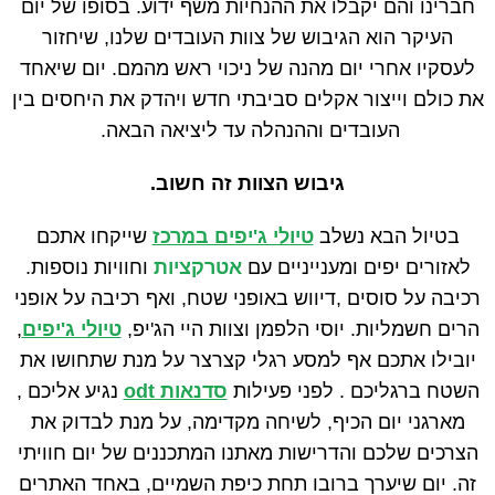
חברינו והם יקבלו את ההנחיות משף ידוע. בסופו של יום
העיקר הוא הגיבוש של צוות העובדים שלנו, שיחזור
לעסקיו אחרי יום מהנה של ניכוי ראש מהמם. יום שיאחד
את כולם וייצור אקלים סביבתי חדש ויהדק את היחסים בין
העובדים וההנהלה עד ליציאה הבאה.
גיבוש הצוות זה חשוב.
בטיול הבא נשלב
טיולי ג'יפים במרכז
שייקחו אתכם
לאזורים יפים ומענייניים עם
אטרקציות
וחוויות נוספות.
רכיבה על סוסים ,דיווש באופני שטח, ואף רכיבה על אופני
הרים חשמליות. יוסי הלפמן וצוות היי הג'יפ,
טיולי ג'יפים
,
יובילו אתכם אף למסע רגלי קצרצר על מנת שתחושו את
השטח ברגליכם . לפני פעילות
סדנאות odt
נגיע אליכם ,
מארגני יום הכיף, לשיחה מקדימה, על מנת לבדוק את
הצרכים שלכם והדרישות מאתנו המתכננים של יום חוויתי
זה. יום שיערך ברובו תחת כיפת השמיים, באחד האתרים