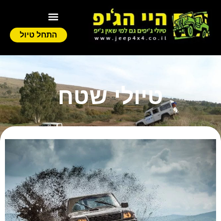
התחל טיול
טיולי שטח