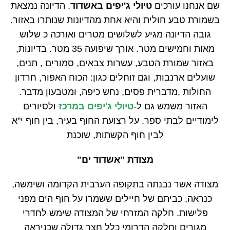
שם אנחנו עורכים
טיולי ג'יפים באשדוד
. הדיונה נמצאת
בשמורת טבע חולית והיא אחת מהדיונות שנותרו באזור.
גובה הדיונה מגיע לשלושים מטרים ואורכה כ שלוש
מאות וחמישים מטר. אורך שיפועה 35 מטר. בדיונות,
באזור שמורת הטבע, עשרות צבאים, סמורים , תנים,
שועלים ארנבות, וגם זוחלים כגון: הכוח האפור, חרדון
החולות ,מדברית פסים, נחש כיפה, ומטבעון מדבר.
האזור משמש גם ל-
טיולי ג'יפים במרכז
ולסיורים
לימודיים לבתי ספר. על רצועת החוף בעיר, בין חוף י"א
לבין חוף הקשתות, שוכנת
מצודת "אשדוד ים"
מצודה אשר נבנתה בתקופה הערבית הקדומה ושימשה,
כנראה, כביתם של חיילים ששמרו על חוף הים מפני
פלישות. חלקה המזרחי של המצודה שימש לחדרי
מגורים וחלקה הדרומי כלל חצר גדולה שכניראה