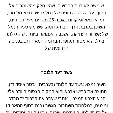
שימשה לאורוות הפרשים, שהיו חלק מהשומרים על
החוף. על הגדה הצפונית של נחל לכיש נמצא
תל מור
,
תל ארכאולוגי קדום בגובה 25 מטרים מעל פני הים,
השוכן בקרבת דרך הים הקדומה, ששימש כעיר הנמל
של אשדוד העתיקה. השכבה העמוקה ביותר, שהתגלתה
בתל, היא מסוף תקופת הברונזה המאוחדת. בכניסה
הדרומית של
גשר "עד הלום"
העיר נמצא :גשר עד הלום" (בערבית: "ג'סר איסדוד"),
החוצה את כביש ארבע והוא המקום הצפוני ביותר אליו
הגיע הצבא המצרי, אחרי שעבר את קרבות יד מרדכי
וניצנים, במלחמת השחרור. הגשר נבנה בסוף המאה 19
על ידי השלטון העות'מני, שבנה אותו על גבי יסודות של